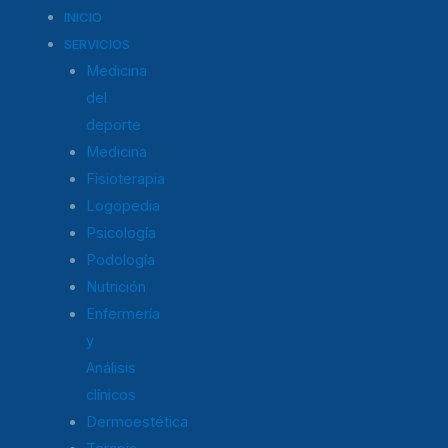
s
c
i
INICIO
t
e
t
SERVICIOS
a
b
t
Medicina
g
o
e
del
r
o
r
deporte
a
k
m
-
Medicina
f
Fisioterapia
Logopedia
Psicología
Podología
Nutrición
Enfermería
y
Análisis
clínicos
Dermoestética