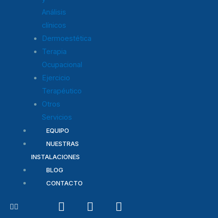
Análisis
clínicos
Dermoestética
Terapia
Ocupacional
Ejercicio
Terapéutico
Otros
Servicios
EQUIPO
NUESTRAS
INSTALACIONES
BLOG
CONTACTO
I
F
T
n
a
w