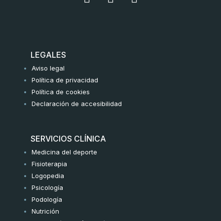
n
a
w
s
c
i
t
e
t
a
b
t
g
o
e
LEGALES
r
o
r
Aviso legal
a
k
Política de privacidad
m
-
Política de cookies
f
Declaración de accesibilidad
SERVICIOS CLÍNICA
Medicina del deporte
Fisioterapia
Logopedia
Psicología
Podología
Nutrición