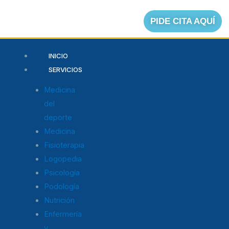
Ir
al
PIDE CITA AQUÍ
contenido
Menú
INICIO
SERVICIOS
Medicina
del
deporte
Medicina
Fisioterapia
Logopedia
Psicología
Podología
Nutrición
Enfermería
y