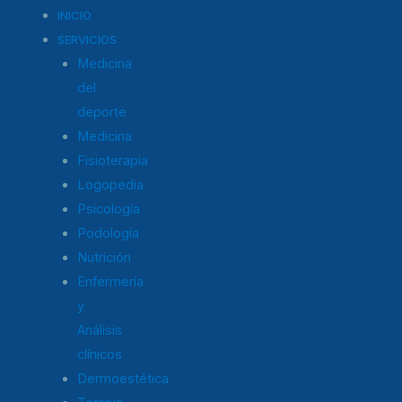
s
c
i
INICIO
t
e
t
SERVICIOS
a
b
t
Medicina
g
o
e
del
r
o
r
deporte
a
k
m
-
Medicina
f
Fisioterapia
Logopedia
Psicología
Podología
Nutrición
Enfermería
y
Análisis
clínicos
Dermoestética