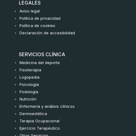
LEGALES
r
o
r
Aviso legal
a
k
Política de privacidad
m
-
Política de cookies
f
Declaración de accesibilidad
SERVICIOS CLÍNICA
Medicina del deporte
Fisioterapia
Logopedia
Psicología
Podología
Nutrición
Enfermería y análisis clínicos
Dermoestética
Terapia Ocupacional
Ejercicio Terapéutico
Otros Servicios