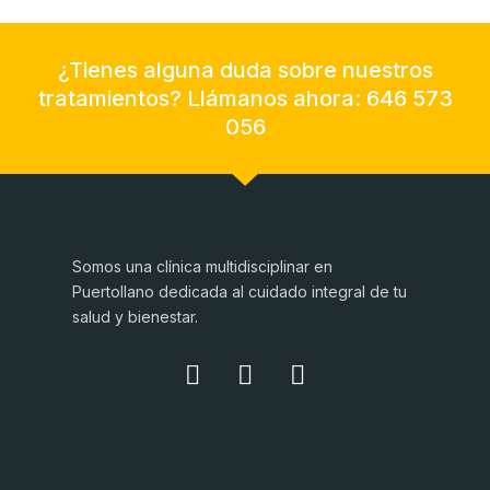
¿Tienes alguna duda sobre nuestros
tratamientos? Llámanos ahora: 646 573
056
Somos una clínica multidisciplinar en
Puertollano dedicada al cuidado integral de tu
salud y bienestar.
I
F
T
n
a
w
s
c
i
t
e
t
a
b
t
g
o
e