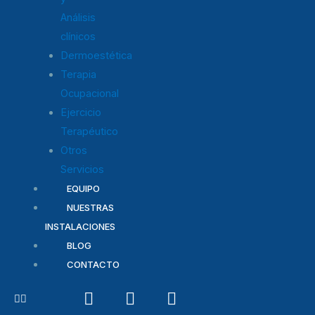
Análisis
clínicos
Dermoestética
Terapia
Ocupacional
Ejercicio
Terapéutico
Otros
Servicios
EQUIPO
NUESTRAS
INSTALACIONES
BLOG
CONTACTO
I
F
T
n
a
w